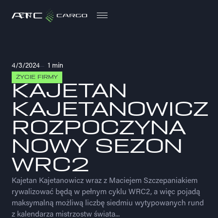
EN
EN
4/3/2024
1 min
ŻYCIE FIRMY
KAJETAN
KAJETANOWICZ
ROZPOCZYNA
NOWY SEZON
WRC2
Kajetan Kajetanowicz wraz z Maciejem Szczepaniakiem
rywalizować będą w pełnym cyklu WRC2, a więc pojadą
maksymalną możliwą liczbę siedmiu wytypowanych rund
z kalendarza mistrzostw świata...