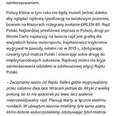
zainteresowaniem.
Polscy kibice w tym roku nie będą musieli jechać daleko,
aby oglądać rajdową rywalizację na światowym poziomie,
bowiem na Mazurach rozegrany zostanie ORLEN 80. Rajd
Polski. Najbardziej prestiżowa impreza w Polsce, drugi po
Monte Carlo najstarszy na świecie rajd jest gratką dla
wszystkich fanów motorsportu. Kajetanowicz trzykrotnie
wygrywał te zawody, ostatni raz w 2013 r., zdobywając
czwarty tytuł mistrza Polski i otwierając sobie drogę do
międzynarodowych sukcesów. Rajdowy mistrz nie kryje
zainteresowania udziałem w jubileuszowej edycji Rajdu
Polski.
– Zaczynamy sezon od Rajdu Safari, gdzie wygrywaliśmy
przez ostatnie dwa lata. Wracam jednak do Afryki z wielką
pokorą, bo to nie spacerek po lesie, lecz szalenie
nieprzewidywalny rajd. Planuję starty w łącznie siedmiu
rundach. W ubiegłym sezonie mieliśmy tyle samo szans,
które dobrze wykorzystaliśmy, zdobywając tytuł mistrza