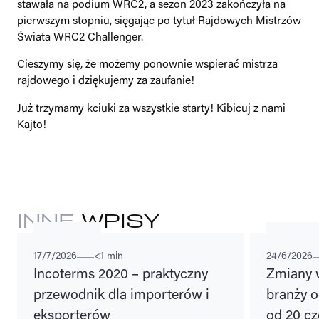
stawała na podium WRC2, a sezon 2023 zakończyła na
pierwszym stopniu, sięgając po tytuł Rajdowych Mistrzów
Świata WRC2 Challenger.
Cieszymy się, że możemy ponownie wspierać mistrza
rajdowego i dziękujemy za zaufanie!
Już trzymamy kciuki za wszystkie starty! Kibicuj z nami
Kajto!
INNE
WPISY
PORADY
REGULACJE
17/7/2026
<1 min
24/6/2026
Incoterms 2020 – praktyczny
Zmiany 
przewodnik dla importerów i
branży o
eksporterów
od 20 cz