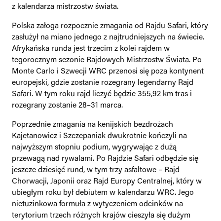
z kalendarza mistrzostw świata.
Polska załoga rozpocznie zmagania od Rajdu Safari, który
zasłużył na miano jednego z najtrudniejszych na świecie.
Afrykańska runda jest trzecim z kolei rajdem w
tegorocznym sezonie Rajdowych Mistrzostw Świata. Po
Monte Carlo i Szwecji WRC przenosi się poza kontynent
europejski, gdzie zostanie rozegrany legendarny Rajd
Safari. W tym roku rajd liczyć będzie 355,92 km tras i
rozegrany zostanie 28–31 marca.
Poprzednie zmagania na kenijskich bezdrożach
Kajetanowicz i Szczepaniak dwukrotnie kończyli na
najwyższym stopniu podium, wygrywając z dużą
przewagą nad rywalami. Po Rajdzie Safari odbędzie się
jeszcze dziesięć rund, w tym trzy asfaltowe – Rajd
Chorwacji, Japonii oraz Rajd Europy Centralnej, który w
ubiegłym roku był debiutem w kalendarzu WRC. Jego
nietuzinkowa formuła z wytyczeniem odcinków na
terytorium trzech różnych krajów cieszyła się dużym