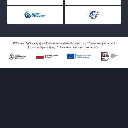
ATC Cargo Spółka Akcyjna informuje, że zrealizowała projekt współfinansowany w ramach
Programu Operacyjnego Pobrexitowa rezerwa dostosowawcza.