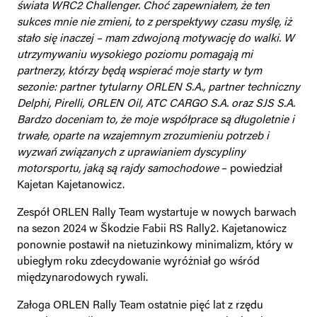
świata WRC2 Challenger. Choć zapewniałem, że ten
sukces mnie nie zmieni, to z perspektywy czasu myślę, iż
stało się inaczej – mam zdwojoną motywację do walki. W
utrzymywaniu wysokiego poziomu pomagają mi
partnerzy, którzy będą wspierać moje starty w tym
sezonie: partner tytularny ORLEN S.A., partner techniczny
Delphi, Pirelli, ORLEN Oil, ATC CARGO S.A. oraz SJS S.A.
Bardzo doceniam to, że moje współprace są długoletnie i
trwałe, oparte na wzajemnym zrozumieniu potrzeb i
wyzwań związanych z uprawianiem dyscypliny
motorsportu, jaką są rajdy samochodowe
– powiedział
Kajetan Kajetanowicz.
Zespół ORLEN Rally Team wystartuje w nowych barwach
na sezon 2024 w Škodzie Fabii RS Rally2. Kajetanowicz
ponownie postawił na nietuzinkowy minimalizm, który w
ubiegłym roku zdecydowanie wyróżniał go wśród
międzynarodowych rywali.
Załoga ORLEN Rally Team ostatnie pięć lat z rzędu