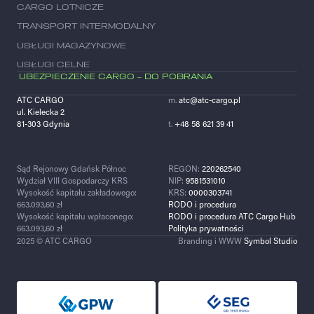
CARGO LOTNICZE
TRANSPORT INTERMODALNY
USŁUGI MAGAZYNOWE
USŁUGI CELNE
UBEZPIECZENIE CARGO – DO POBRANIA
ATC CARGO
m.
atc@atc-cargo.pl
ul. Kielecka 2
81-303 Gdynia
t.
+48 58 621 39 41
Sąd Rejonowy Gdańsk Północ
REGON:
220262540
Wydział VIII Gospodarczy KRS
NIP:
9581531010
Wysokość kapitału zakładowego:
KRS:
0000303741
663.093,60 zł
RODO i procedura
Wysokość kapitału wpłaconego:
RODO i procedura ATC Cargo Hub
663.093,60 zł
Polityka prywatności
2025 © ATC CARGO
Branding i WWW
Symbol Studio