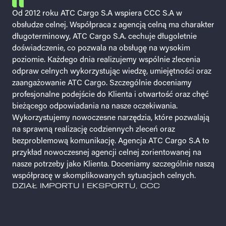
Od 2012 roku ATC Cargo S.A wspiera CCC S.A w
Wysoki poziom świadczonych usług, bieżąca
obsłudze celnej. Współpraca z agencją celną ma charakter
optymalizacja procesów i zaangażowanie to tylko
długoterminowy, ATC Cargo S.A. cechuje długoletnie
nieliczne cechy, którymi może poszczycić się firma ATC
doświadczenie, co pozwala na obsługę na wysokim
Cargo Bezproblemowy kontakt oraz szybka reakcja na
poziomie. Każdego dnia realizujemy wspólnie zlecenia
pojawiające się zagadnienia potwierdzają zaangażowanie
odpraw celnych wykorzystując wiedzę, umiejętności oraz
całego Zespołu pracującego w ATC Cargo
zaangażowanie ATC Cargo. Szczególnie doceniamy
Wykwalifikowana kadra pracowników posiada
profesjonalne podejście do Klienta i otwartość oraz chęć
doświadczenie, które wpływa na efektywność oraz
bieżącego odpowiadania na nasze oczekiwania.
konkurencyjność Naszej firmy. Niejednokrotnie są dla Nas
Wykorzystujemy nowoczesne narzędzia, które pozwalają
wsparciem oraz rzetelnym informatorem pojawiających
na sprawną realizację codziennych zleceń oraz
się ryzyk w łańcuchu dostaw. ATC Cargo to partner godny
bezproblemową komunikację. Agencja ATC Cargo S.A to
zaufania, który wyróżnia się na tle innych firm. Z pełnym
przykład nowoczesnej agencji celnej zorientowanej na
uznaniem rekomenduję i polecam usługi świadczone
nasze potrzeby jako Klienta. Doceniamy szczególnie naszą
przez firmę ATC Cargo, jednocześnie życząc dalszego
współpracę w skomplikowanych sytuacjach celnych.
rozwoju i owocnej współpracy.
DZIAŁ IMPORTU I EKSPORTU, CCC
DZIAŁ LOGISTYKI, FALKEN TRADE