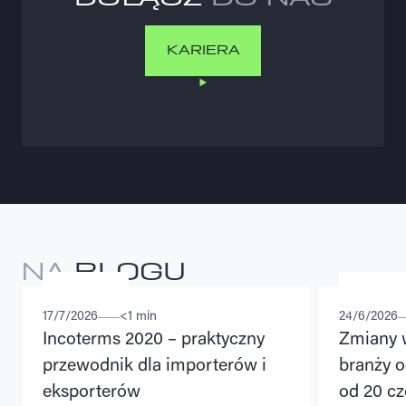
KARIERA
KARIERA
NA
BLOGU
PORADY
REGULACJE
17/7/2026
<1 min
24/6/2026
Incoterms 2020 – praktyczny
Zmiany 
przewodnik dla importerów i
branży o
eksporterów
od 20 cz