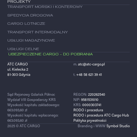
PROJEKTY
TRANSPORT MORSKI I KONTEROWY
SPEDYCIA DROGOWA
CARGO LOTNICZE
TRANSPORT INTERMODALNY
USŁUGI MAGAZYNOWE
USŁUGI CELNE
UBEZPIECZENIE CARGO – DO POBRANIA
ATC CARGO
m.
atc@atc-cargo.pl
ul. Kielecka 2
81-303 Gdynia
t.
+48 58 621 39 41
Sąd Rejonowy Gdańsk Północ
REGON:
220262540
Wydział VIII Gospodarczy KRS
NIP:
9581531010
Wysokość kapitału zakładowego:
KRS:
0000303741
663.093,60 zł
RODO i procedura
Wysokość kapitału wpłaconego:
RODO i procedura ATC Cargo Hub
663.093,60 zł
Polityka prywatności
2025 © ATC CARGO
Branding i WWW
Symbol Studio