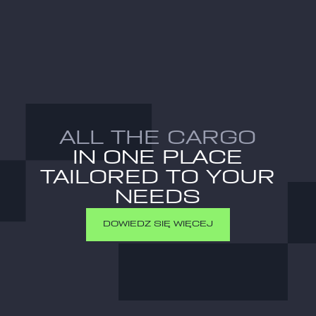
ładunków. Intensyfikujemy wykorzystanie rozwiązań intermodalnych,
co pozwala nam stale redukować emisję CO2. Wspieramy
zrównoważony rozwój i stawiamy na ochronę środowiska.
ALL THE CARGO
IN ONE PLACE
TAILORED TO YOUR
NEEDS
DOWIEDZ SIĘ WIĘCEJ
DOWIEDZ SIĘ WIĘCEJ