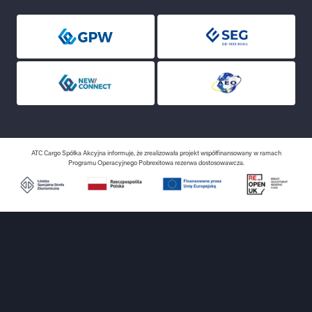
ATC Cargo Spółka Akcyjna informuje, że zrealizowała projekt współfinansowany w ramach
Programu Operacyjnego Pobrexitowa rezerwa dostosowawcza.