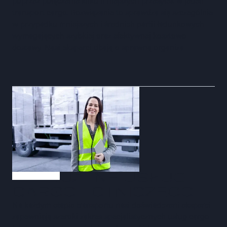
poprzez połączenie kilku mniejszych przesyłek w jeden
transport cargo. Rozwiązanie to sprawdza się szczególnie
w przypadku mniejszych i średnich partii ładunkowych
wymagających szybkiej oraz efektywnej kosztowo
dostawy. Nasi eksperci dbają o sprawną organiza
SPECJALNE USŁUGI
CARGO LOTNICZEGO
Na każdym etapie transportu nasi doświadczeni eksperci
zapewniają szeroki zakres specjalistycznych usług cargo