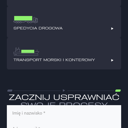
SPEDYCIA DROGOWA
TRANSPORT MORSKI I KONTEROWY
ZACZNIJ USPRAWNIAĆ
SWOJE PROCESY
DOSTAW JUŻ TERAZ
atc@atc-cargo.pl
+48 58 621 39 41