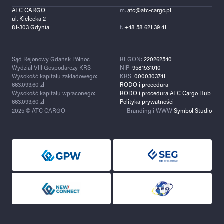
ATC CARGO
m.
atc@atc-cargo.pl
ul. Kielecka 2
81-303 Gdynia
t.
+48 58 621 39 41
Sąd Rejonowy Gdańsk Północ
REGON:
220262540
Wydział VIII Gospodarczy KRS
NIP:
9581531010
Wysokość kapitału zakładowego:
KRS:
0000303741
663.093,60 zł
RODO i procedura
Wysokość kapitału wpłaconego:
RODO i procedura ATC Cargo Hub
663.093,60 zł
Polityka prywatności
2025 © ATC CARGO
Branding i WWW
Symbol Studio