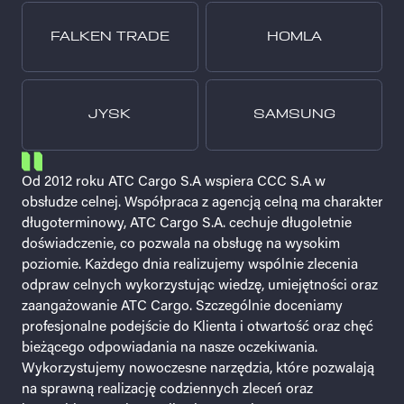
FALKEN TRADE
HOMLA
JYSK
SAMSUNG
Od 2012 roku ATC Cargo S.A wspiera CCC S.A w
Wysoki poziom świadczonych usług, bieżąca
obsłudze celnej. Współpraca z agencją celną ma charakter
optymalizacja procesów i zaangażowanie to tylko
długoterminowy, ATC Cargo S.A. cechuje długoletnie
nieliczne cechy, którymi może poszczycić się firma ATC
doświadczenie, co pozwala na obsługę na wysokim
Cargo Bezproblemowy kontakt oraz szybka reakcja na
poziomie. Każdego dnia realizujemy wspólnie zlecenia
pojawiające się zagadnienia potwierdzają zaangażowanie
odpraw celnych wykorzystując wiedzę, umiejętności oraz
całego Zespołu pracującego w ATC Cargo
zaangażowanie ATC Cargo. Szczególnie doceniamy
Wykwalifikowana kadra pracowników posiada
profesjonalne podejście do Klienta i otwartość oraz chęć
doświadczenie, które wpływa na efektywność oraz
bieżącego odpowiadania na nasze oczekiwania.
konkurencyjność Naszej firmy. Niejednokrotnie są dla Nas
Wykorzystujemy nowoczesne narzędzia, które pozwalają
wsparciem oraz rzetelnym informatorem pojawiających
na sprawną realizację codziennych zleceń oraz
się ryzyk w łańcuchu dostaw. ATC Cargo to partner godny