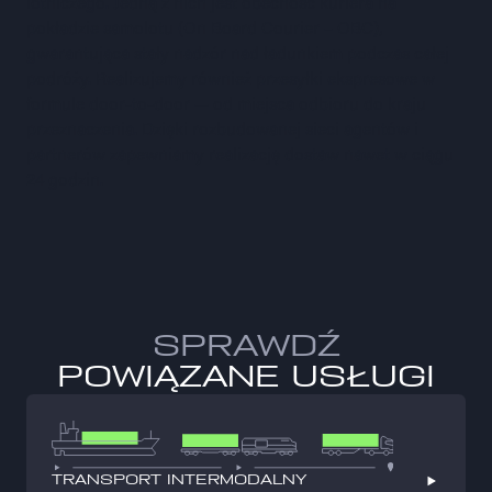
lotniczego. Jedną z nich jest obecność kuriera na
pokładzie samolotu (On Board Courier – OBC),
gwarantująca stały nadzór nad ładunkiem podczas całej
podróży. Realizujemy również przesyłki ekspresowe w
formule door-to-door — od miejsca odbioru do kraju
przeznaczenia. Dzięki rozbudowanej sieci agentów i
partnerów zapewniamy realizację dostaw nawet w ciągu
24 godzin.
SPRAWDŹ
POWIĄZANE USŁUGI
TRANSPORT INTERMODALNY