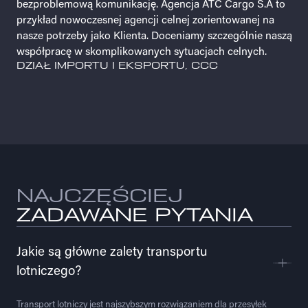
bezproblemową komunikację. Agencja ATC Cargo S.A to
zaufania, który wyróżnia się na tle innych firm. Z pełnym
przykład nowoczesnej agencji celnej zorientowanej na
uznaniem rekomenduję i polecam usługi świadczone
nasze potrzeby jako Klienta. Doceniamy szczególnie naszą
przez firmę ATC Cargo, jednocześnie życząc dalszego
współpracę w skomplikowanych sytuacjach celnych.
rozwoju i owocnej współpracy.
DZIAŁ IMPORTU I EKSPORTU, CCC
DZIAŁ LOGISTYKI, FALKEN TRADE
NAJCZĘŚCIEJ
ZADAWANE PYTANIA
Jakie są główne zalety transportu
lotniczego?
Transport lotniczy jest najszybszym rozwiązaniem dla przesyłek