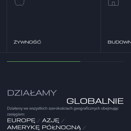
ŻYWNOŚĆ
BUDOWN
DZIAŁAMY
GLOBALNIE
Działamy we wszystkich szerokościach geograficznych obejmując
zasięgiem:
EUROPĘ
AZJĘ
AMERYKĘ PÓŁNOCNĄ