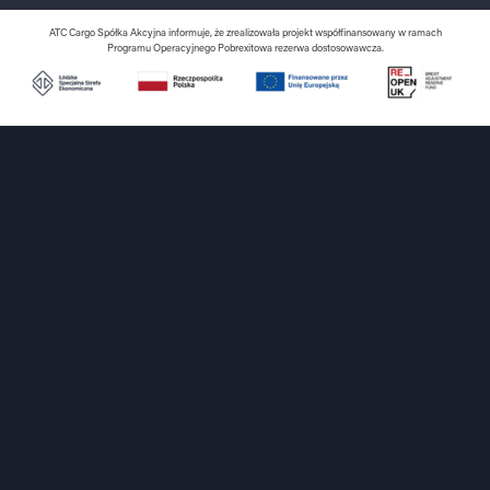
ATC Cargo Spółka Akcyjna informuje, że zrealizowała projekt współfinansowany w ramach
Programu Operacyjnego Pobrexitowa rezerwa dostosowawcza.