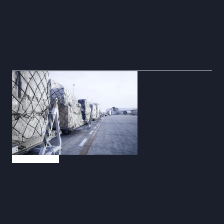
rzeczywistym. Zapewniamy terminową realizację dostaw
oraz elastyczne rozwiązania dopasowane do specyfiki
ładunku i wymagań biznesowych.
KONSOLIDACJA
ŁADUNKÓW
LOTNICZYCH
Konsolidacja ładunków lotniczych pozwala ograniczyć
koszty frachtu oraz zoptymalizować proces transportu