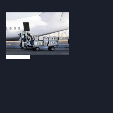
IMPORT I EKSPORT
LOTNICZY
Oferujemy szybkie i bezpieczne rozwiązania w zakresie
cargo lotniczego dla importu oraz eksportu towarów.
Realizujemy transport lotniczy cargo dla ładunków
standardowych, niebezpiecznych (DGR), wysokiej
wartości (VAL) oraz produktów łatwo psujących się
(PER). Nasz zespół ekspertów wspiera kontrahentów na
każdym etapie realizacji frachtu lotniczego — od
planowania transportu po monitoring przesyłki w czasie