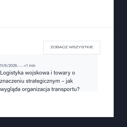
ZOBACZ WSZYSTKIE
ZOBACZ WSZYSTKIE
ZOBACZ WSZYSTKIE
ZPIECZEŃSTWO TRANSPORTU
11/6/2026
<1 min
Logistyka wojskowa i towary o
znaczeniu strategicznym – jak
wygląda organizacja transportu?