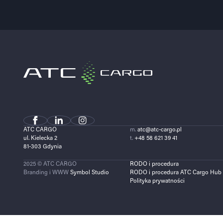
ATC CARGO
m.
atc@atc-cargo.pl
ul. Kielecka 2
t.
+48 58 621 39 41
81-303 Gdynia
2025 © ATC CARGO
RODO i procedura
Branding i WWW
Symbol Studio
RODO i procedura ATC Cargo Hub
Polityka prywatności