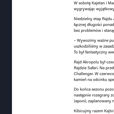
W sobotę Kajetan i Mac
wygrywając wyjątkowy 
Niedzielny etap Rajdu 
łącznej długości pona
bez problemów i staną
– Wywozimy ważne punk
uszkodziliśmy w zasadz
To był fantastyczny we
Rajd Akropolu był cz
Rajdzie Safari. Na prze
Challenger. W czerwco
kamień na odcinku spe
Do końca sezonu pozost
następnie rozegrany zo
Japonii, zaplanowany n
Kibicujmy razem Kajto