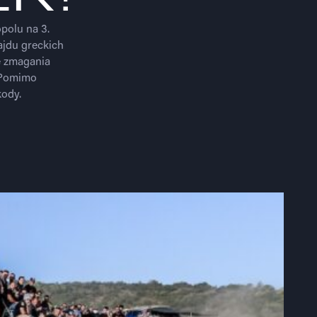
polu na 3.
ajdu greckich
e zmagania
 Pomimo
ody.