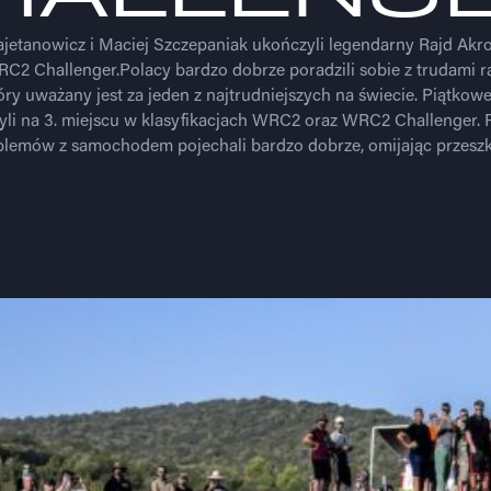
ajetanowicz i Maciej Szczepaniak ukończyli legendarny Rajd Akro
C2 Challenger.Polacy bardzo dobrze poradzili sobie z trudami r
óry uważany jest za jeden z najtrudniejszych na świecie. Piątkow
yli na 3. miejscu w klasyfikacjach WRC2 oraz WRC2 Challenger.
blemów z samochodem pojechali bardzo dobrze, omijając przeszk