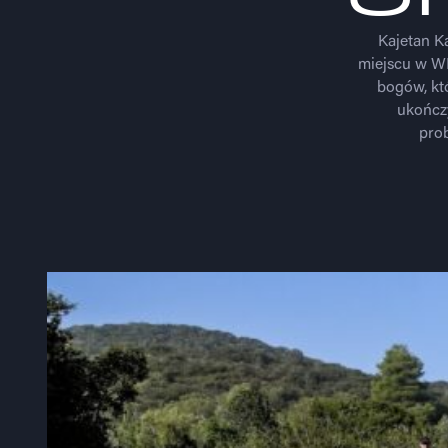
Kajetan K
miejscu w WR
bogów, kt
ukończ
pro