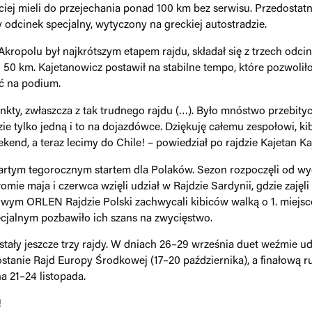
iej mieli do przejechania ponad 100 km bez serwisu. Przedostatni
odcinek specjalny, wytyczony na greckiej autostradzie.
Akropolu był najkrótszym etapem rajdu, składał się z trzech odci
d 50 km. Kajetanowicz postawił na stabilne tempo, które pozwoli
ć na podium.
ty, zwłaszcza z tak trudnego rajdu (…). Było mnóstwo przebity
ie tylko jedną i to na dojazdówce. Dziękuję całemu zespołowi, kib
ekend, a teraz lecimy do Chile! – powiedział po rajdzie Kajetan K
wartym tegorocznym startem dla Polaków. Sezon rozpoczęli od 
łomie maja i czerwca wzięli udział w Rajdzie Sardynii, gdzie zaję
wym ORLEN Rajdzie Polski zachwycali kibiców walką o 1. miejsce
cjalnym pozbawiło ich szans na zwycięstwo.
ały jeszcze trzy rajdy. W dniach 26–29 września duet weźmie udz
stanie Rajd Europy Środkowej (17–20 października), a finałową r
a 21–24 listopada.
!