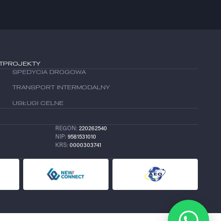
T
PROJEKTY
T
PROJEKTY
SPEDYCIA DROGOWA
SPEDYCIA DROGOWA
TRANSPORT INTERMODALNY
TRANSPORT INTERMODALNY
USŁUGI CELNE
USŁUGI CELNE
REGON:
220262540
NIP:
9581531010
KRS:
0000303741