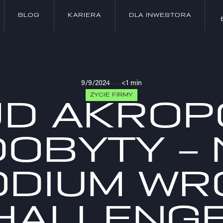
BLOG
KARIERA
DLA INWESTORA
BLOG
KARIERA
DLA INWESTORA
9/9/2024
<1 min
ŻYCIE FIRMY
JD AKROP
DOBYTY – 
ODIUM WR
HALLENGE