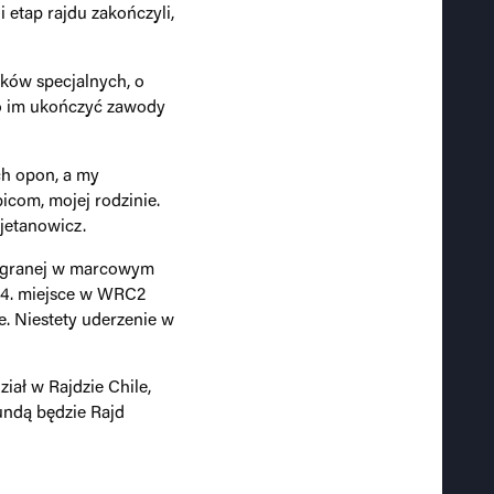
 etap rajdu zakończyli,
nków specjalnych, o
ło im ukończyć zawody
ch opon, a my
icom, mojej rodzinie.
ajetanowicz.
wygranej w marcowym
li 4. miejsce w WRC2
. Niestety uderzenie w
iał w Rajdzie Chile,
undą będzie Rajd