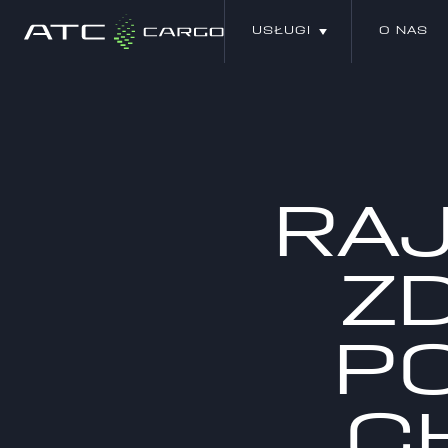
USŁUGI
O NAS
USŁUGI
O NAS
RA
Z
P
C