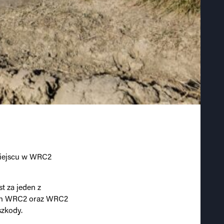
 miejscu w WRC2
t za jeden z
jach WRC2 oraz WRC2
zkody.