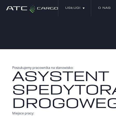
USŁUGI
O NAS
USŁUGI
O NAS
Poszukujemy pracownika na stanowisko:
ASYSTENT
SPEDYTOR
DROGOWE
Miejsce pracy: