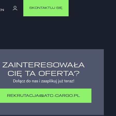
SKONTAKTUJ SIĘ
EN
EN
SKONTAKTUJ SIĘ
SKONTAKTUJ SIĘ
EN
EN
ZAINTERESOWAŁA
CIĘ TA OFERTA?
Dołącz do nas i zaaplikuj już teraz!
REKRUTACJA@ATC-CARGO.PL
REKRUTACJA@ATC-CARGO.PL
REKRUTACJA@ATC-CARGO.PL