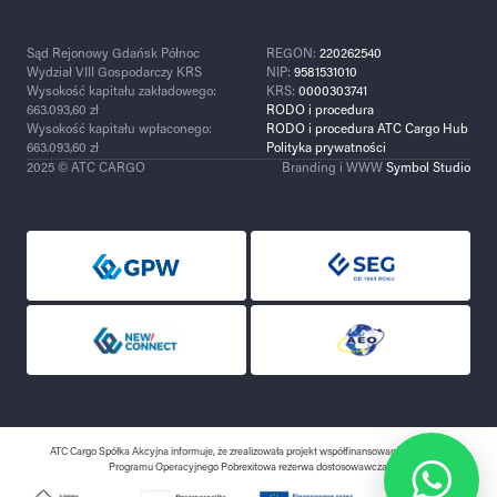
Sąd Rejonowy Gdańsk Północ
REGON:
220262540
Wydział VIII Gospodarczy KRS
NIP:
9581531010
Wysokość kapitału zakładowego:
KRS:
0000303741
663.093,60 zł
RODO i procedura
Wysokość kapitału wpłaconego:
RODO i procedura ATC Cargo Hub
663.093,60 zł
Polityka prywatności
2025 © ATC CARGO
Branding i WWW
Symbol Studio
ATC Cargo Spółka Akcyjna informuje, że zrealizowała projekt współfinansowany w ramach
Programu Operacyjnego Pobrexitowa rezerwa dostosowawcza.